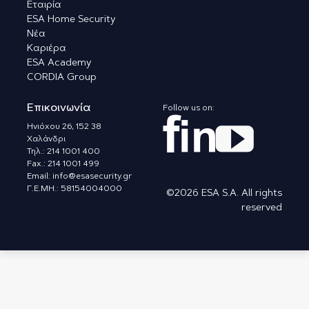
Εταιρία
ESA Home Security
Νέα
Καριέρα
ESA Academy
CORDIA Group
Επικοινωνία
Follow us on:
Ηνιόχου 26, 152 38
Χαλάνδρι
Τηλ.: 214 1001 400
Fax.: 214 1001 499
Email: info@esasecurity.gr
Γ.Ε.ΜΗ.: 58154004000
©2026 ESA S.A. All rights
reserved