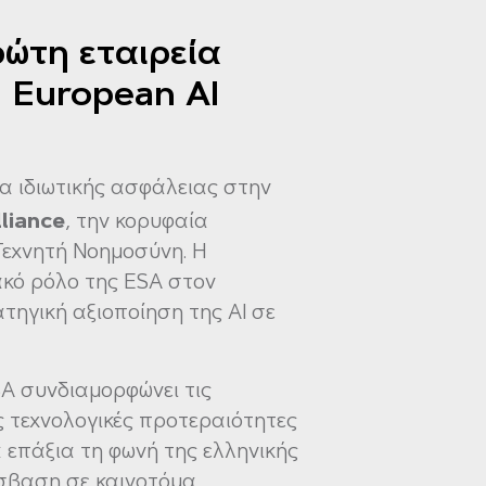
ρώτη εταιρεία
 European AI
εία ιδιωτικής ασφάλειας στην
lliance
, την κορυφαία
εχνητή Νοημοσύνη. Η
ακό ρόλο της ESA στον
τηγική αξιοποίηση της AI σε
ESA συνδιαμορφώνει τις
ις τεχνολογικές προτεραιότητες
επάξια τη φωνή της ελληνικής
σβαση σε καινοτόμα